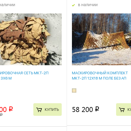
наличии
в наличии
4 %
ИРОВОЧНАЯ СЕТЬ МКТ-2П
МАСКИРОВОЧНЫЙ КОМПЛЕКТ
 3Х6 М
МКТ-2П 12Х18 М ПОЛЕ БЕЗ АП
00
58 200
p
p
КУПИТЬ
К
p