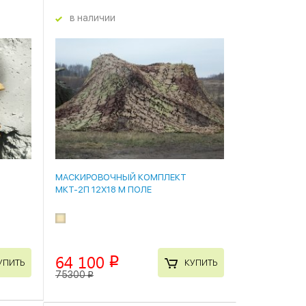
в наличии
15 %
П
МАСКИРОВОЧНЫЙ КОМПЛЕКТ
МКТ-2П 12Х18 М ПОЛЕ
64 100
p
УПИТЬ
КУПИТЬ
75300
p