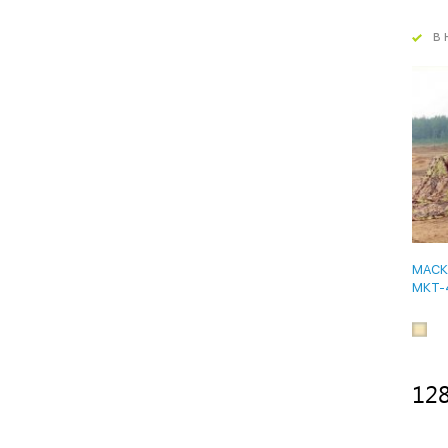
в 
МАСК
МКТ-
12